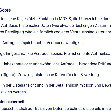
 Score
 eine neue KI-gestützte Funktion in MOXIS, die Unterzeichner:inn
. Auf Basis historischer Daten (wie etwa der bisherigen Zusamme
er Beteiligter) wird ein farblich codierter Vertrauensindikator an
e Anfrage entspricht hoher Vertrauenswürdigkeit
g): Eingeschränkte Vertrauensbasis. Hier ist erhöhte Aufmerks
t): Unbekannte oder ungewöhnliche Anfrage – besondere Prüfu
erfügbar): Zu wenig historische Daten für eine Bewertung
d in der Listenansicht und in der Detailansicht mit Icon und Be
ktiviert werden.
tensicherheit
d ausschließlich auf Basis von Daten berechnet, die bereits in