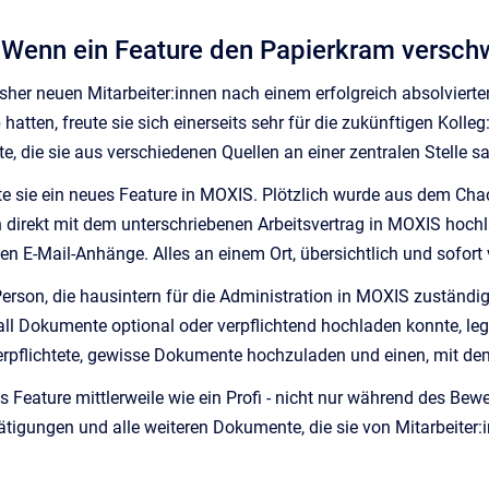
 Wenn ein Feature den Papierkram versch
sher neuen Mitarbeiter:innen nach einem erfolgreich absolviert
 hatten, freute sie sich einerseits sehr für die zukünftigen Kol
e, die sie aus verschiedenen Quellen an einer zentralen Stell
e sie ein neues Feature in MOXIS. Plötzlich wurde aus dem Cha
 direkt mit dem unterschriebenen Arbeitsvertrag in MOXIS hochla
nen E-Mail-Anhänge. Alles an einem Ort, übersichtlich und sofort 
Person, die hausintern für die Administration in MOXIS zuständig
all Dokumente optional oder verpflichtend hochladen konnte, legt
erpflichtete, gewisse Dokumente hochzuladen und einen, mit de
s Feature mittlerweile wie ein Profi - nicht nur während des Be
igungen und alle weiteren Dokumente, die sie von Mitarbeiter: