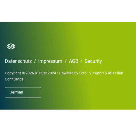
Datenschutz
/
Impressum
/
AGB
/
Security
Copyright © 2026 XiTrust 2024
•
Powered by
Scroll Viewport
&
Atlassian
Confluence
German