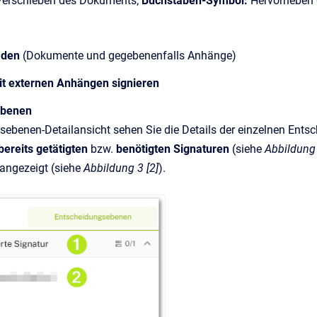
Verschieben des Dokuments;
Buchstaben-Symbol:
Hervorheben 
aden
(Dokumente und gegebenenfalls Anhänge)
it externen Anhängen signieren
ebenen
sebenen-Detailansicht sehen Sie die Details der einzelnen Ents
bereits getätigten
bzw.
benötigten Signaturen
(siehe
Abbildung 
 angezeigt (siehe
Abbildung 3 [2]
).