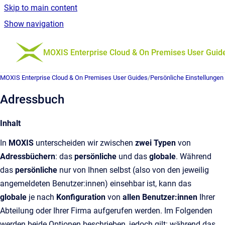
Skip to main content
Show navigation
Go to homepage
MOXIS Enterprise Cloud & On Premises User Guid
MOXIS Enterprise Cloud & On Premises User Guides
/
Persönliche Einstellungen
Adressbuch
Inhalt
In
MOXIS
unterscheiden wir zwischen
zwei Typen
von
Adressbüchern
: das
persönliche
und das
globale
. Während
das
persönliche
nur von Ihnen selbst (also von den jeweilig
angemeldeten Benutzer:innen) einsehbar ist, kann das
globale
je nach
Konfiguration
von
allen Benutzer:innen
Ihrer
Abteilung oder Ihrer Firma aufgerufen werden. Im Folgenden
werden beide Optionen beschrieben, jedoch gilt: während das