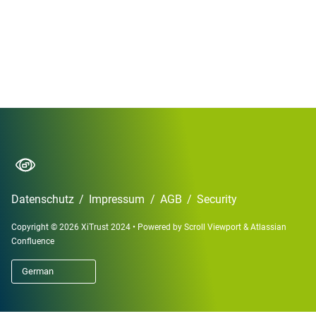
Datenschutz
/
Impressum
/
AGB
/
Security
Copyright © 2026 XiTrust 2024
•
Powered by
Scroll Viewport
&
Atlassian
Confluence
German