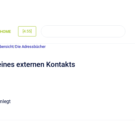
[4.55]
HOME
bersicht
/
Die Adressbücher
 eines externen Kontakts
anlegt