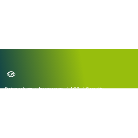
Datenschutz
/
Impressum
/
AGB
/
Security
Copyright © 2026 XiTrust 2024
•
Powered by
Scroll Viewport
&
Atlassian
Confluence
German