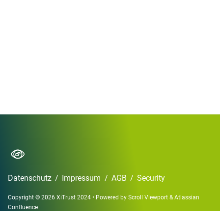
Datenschutz
/
Impressum
/
AGB
/
Security
Copyright © 2026 XiTrust 2024
•
Powered by
Scroll Viewport
&
Atlassian
Confluence