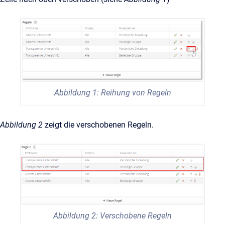
Abbildung 1: Reihung von Regeln
Abbildung 2
zeigt die verschobenen Regeln.
Abbildung 2: Verschobene Regeln