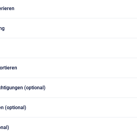
erieren
ng
ortieren
htigungen (optional)
en (optional)
onal)