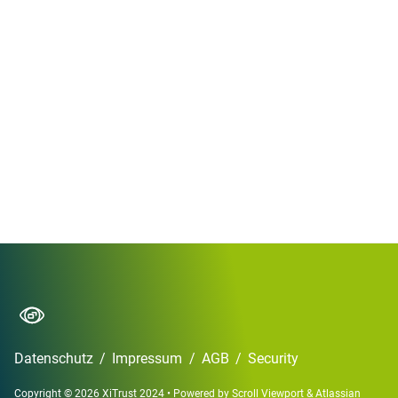
Datenschutz
/
Impressum
/
AGB
/
Security
Copyright © 2026 XiTrust 2024
•
Powered by
Scroll Viewport
&
Atlassian