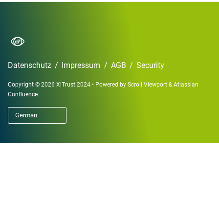
Datenschutz
/
Impressum
/
AGB
/
Security
Copyright © 2026 XiTrust 2024
•
Powered by
Scroll Viewport
&
Atlassian
Confluence
German