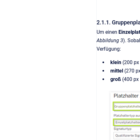
2.1.1. Gruppenpla
Um einen
Einzelpla
Abbildung 3
). Soba
Verfügung:
klein
(200 px 
mittel
(270 px
groß
(400 px 