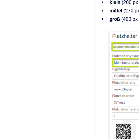
klein
(200 px 
mittel
(270 px
groß
(400 px 