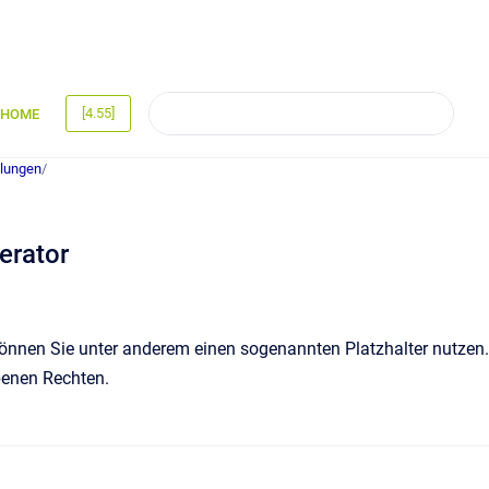
[4.55]
HOME
llungen
/
erator
können Sie unter anderem einen sogenannten Platzhalter nutzen.
ebenen Rechten.