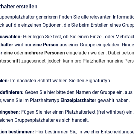
halter erstellen
uppenplatzhalter generieren finden Sie alle relevanten Informat
ick auf die einzelnen Optionen, die Sie beim Erstellen eines Gru
auswählen:
Hier legen Sie fest, ob Sie einen Einzel- oder Mehrfac
zhalter
wird nur
eine Person
aus einer Gruppe eingeladen. Hinge
er
eine
oder
mehrere Personen
eingeladen werden. Dabei bekom
terschrift zugesendet, jedoch kann pro Platzhalter nur eine Pers
.
hlen:
Im nächsten Schritt wählen Sie den Signaturtyp.
 definieren:
Geben Sie hier bitte den Namen der Gruppe ein, aus 
ur, wenn Sie im Platzhaltertyp
Einzelplatzhalter
gewählt haben.
 eingeben:
Fügen Sie hier einen Platzhaltertext (frei wählbar) ein.
welchen Gruppenplatzhalter es sich handelt.
ration bestimmen:
Hier bestimmen Sie, in welcher Entscheidungseb