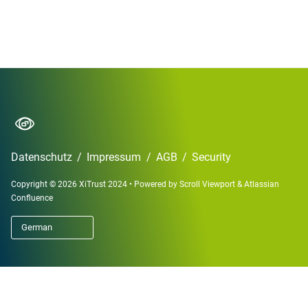
Datenschutz
/
Impressum
/
AGB
/
Security
Copyright © 2026 XiTrust 2024
•
Powered by
Scroll Viewport
&
Atlassian
Confluence
German