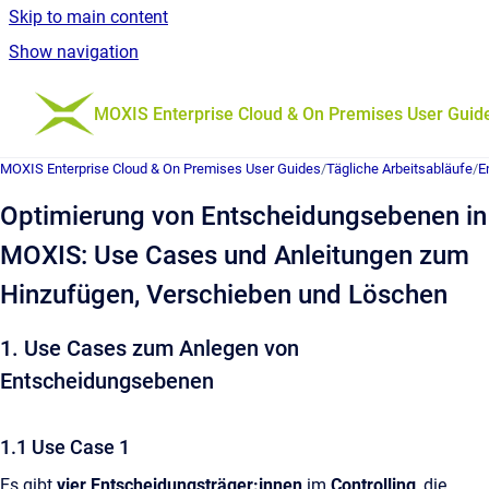
Skip to main content
Show navigation
Go to homepage
MOXIS Enterprise Cloud & On Premises User Guid
MOXIS Enterprise Cloud & On Premises User Guides
/
Tägliche Arbeitsabläufe
/
E
Optimierung von Entscheidungsebenen in
MOXIS: Use Cases und Anleitungen zum
Hinzufügen, Verschieben und Löschen
1. Use Cases zum Anlegen von
Entscheidungsebenen
1.1 Use Case 1
Es gibt
vier Entscheidungsträger:innen
im
Controlling
, die