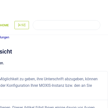
[4.52]
HOME
llungen
sicht
en.
öglichkeit zu geben, ihre Unterschrift abzugeben, können
der Konfiguration Ihrer MOXIS-Instanz bzw. den an Sie
egen. Dieser Artikel führt Ihnen einige davon vor Augen.