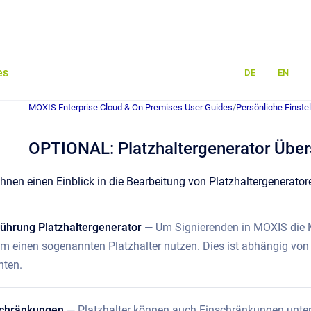
es
DE
EN
MOXIS Enterprise Cloud & On Premises User Guides
/
Persönliche Einste
OPTIONAL: Platzhaltergenerator Über
Ihnen einen Einblick in die Bearbeitung von Platzhaltergenerator
ührung Platzhaltergenerator
— Um Signierenden in MOXIS die M
em einen sogenannten Platzhalter nutzen. Dies ist abhängig von 
hten.
nschränkungen
— Platzhalter können auch Einschränkungen unterli