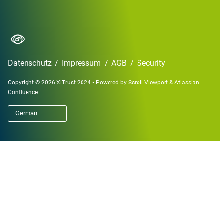
Datenschutz
/
Impressum
/
AGB
/
Security
Copyright © 2026 XiTrust 2024
•
Powered by
Scroll Viewport
&
Atlassian
Confluence
German