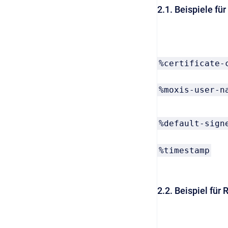
2.1. Beispiele fü
%certificate-
%moxis-user-n
%default-sign
%timestamp
2.2. Beispiel für