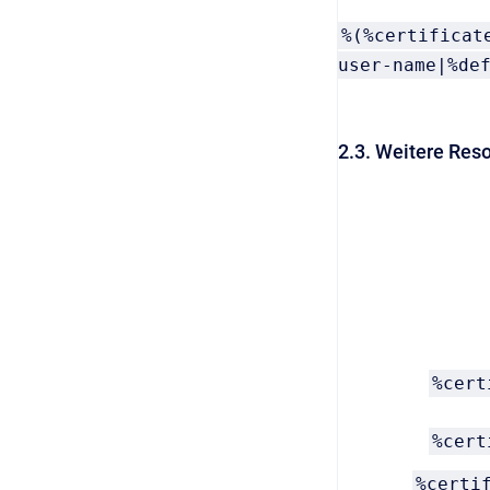
%(%certificat
user-name|%de
2.3. Weitere Res
%cert
%cert
%certi