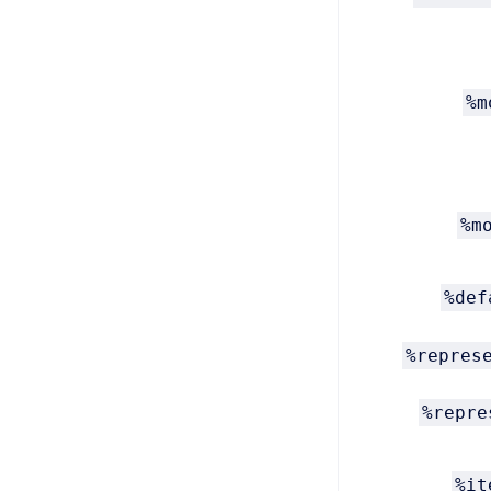
%m
%m
%def
%repres
%repre
%it