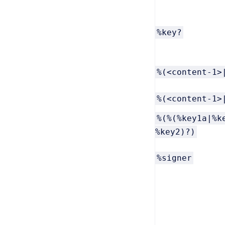
%key?
%(<content-1>
%(<content-1>
%(%(%key1a|%k
%key2)?)
%signer