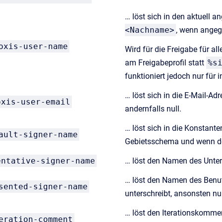
… löst sich in den aktuel
<Nachname>
, wenn angeg
oxis-user-name
Wird für die Freigabe für all
am Freigabeprofil statt
%s
funktioniert jedoch nur für 
… löst sich in die E-Mail-A
oxis-user-email
andernfalls null.
… löst sich in die Konstant
ault-signer-name
Gebietsschema und wenn de
entative-signer-name
… löst den Namen des Unter
… löst den Namen des Benutz
sented-signer-name
unterschreibt, ansonsten nul
… löst den Iterationskomment
eration-comment