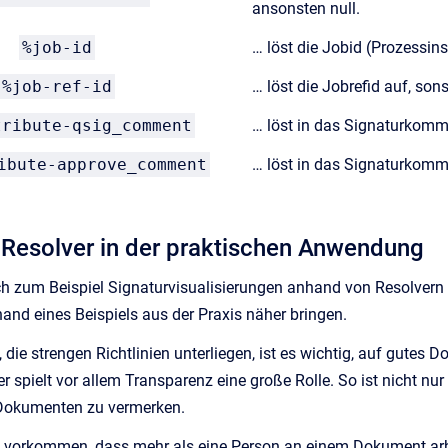
ansonsten null.
%job-id
… löst die Jobid (Prozessin
%job-ref-id
… löst die Jobrefid auf, sons
tribute-qsig_comment
… löst in das Signaturkommen
ibute-approve_comment
… löst in das Signaturkomme
 Resolver in der praktischen Anwendung
h zum Beispiel Signaturvisualisierungen anhand von Resolvern 
nd eines Beispiels aus der Praxis näher bringen.
 die strengen Richtlinien unterliegen, ist es wichtig, auf gut
 spielt vor allem Transparenz eine große Rolle. So ist nicht nu
Dokumenten zu vermerken.
 vorkommen, dass mehr als eine Person an einem Dokument arbei