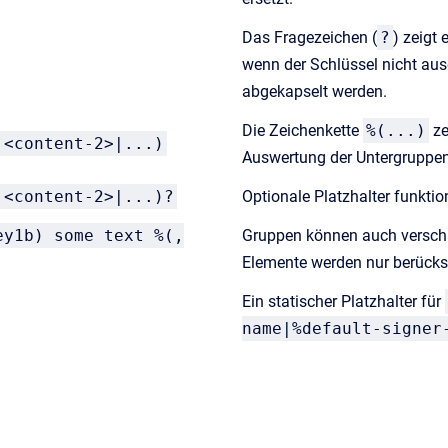
Das Fragezeichen (
?
) zeigt 
wenn der Schlüssel nicht aus
abgekapselt werden.
Die Zeichenkette
%(...)
ze
|<content-2>|...)
Auswertung der Untergruppe
|<content-2>|...)?
Optionale Platzhalter funktio
ey1b) some text %(,
Gruppen können auch verscha
Elemente werden nur berücksic
Ein statischer Platzhalter für
name|%default-signer