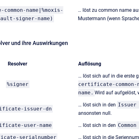
e-common-name|%moxis-
… löst zu common name aus
fault-signer-name)
Mustermann (wenn Sprache D
olver und ihre Auswirkungen
Resolver
Auflösung
… löst sich auf in die erst
%signer
certificate-common-
name.
Wird auf aufgelöst,
… löst sich in den
Issuer
ificate-issuer-dn
ansonsten null.
ificate-user-name
… löst sich in den
Common
ficate-serialnumber
… löst sich in die Seriennum