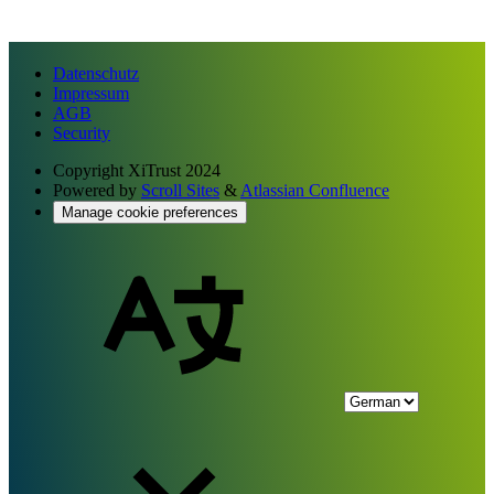
Datenschutz
Impressum
AGB
Security
Copyright
XiTrust 2024
Powered by
Scroll Sites
&
Atlassian Confluence
Manage cookie preferences