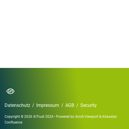
Datenschutz
/
Impressum
/
AGB
/
Security
Copyright © 2026 XiTrust 2024
•
Powered by
Scroll Viewport
&
Atlassian
Confluence