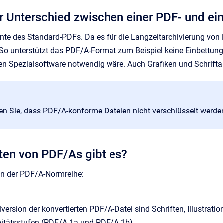
er Unterschied zwischen einer PDF- und ei
ante des Standard-PDFs. Da es für die Langzeitarchivierung vo
So unterstützt das PDF/A-Format zum Beispiel keine Einbettung 
en Spezialsoftware notwendig wäre. Auch Grafiken und Schrifta
ten Sie, dass PDF/A-konforme Dateien nicht verschlüsselt werde
ten von PDF/As gibt es?
ten der PDF/A-Normreihe:
lversion der konvertierten PDF/A-Datei sind Schriften, Illustration
itätsstufen (PDF/A-1a und PDF/A-1b).