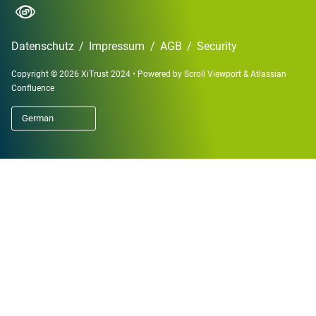
Datenschutz
/
Impressum
/
AGB
/
Security
Copyright © 2026 XiTrust 2024
•
Powered by
Scroll Viewport
&
Atlassian
Confluence
German