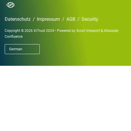
Datenschutz
/
Impressum
/
AGB
/
Security
Copyright © 2026 XiTrust 2024
•
Powered by
Scroll Viewport
&
Atlassian
Confluence
German