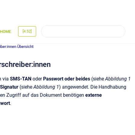
[4.52]
HOME
iber:innen Übersicht
erschreiber:innen
n via
SMS-TAN
oder
Passwort oder beides
(siehe
Abbildung 1
 Signatur
(siehe
Abbildung 1
) angewendet. Die Handhabung
 den Zugriff auf das Dokument benötigen
externe
wort
.