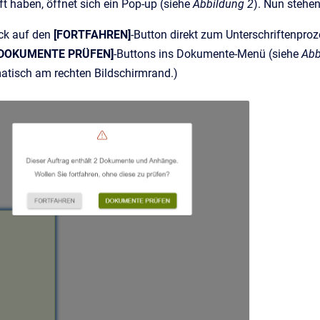
 haben, öffnet sich ein Pop-up (siehe
Abbildung 2
). Nun stehe
ck auf den
[FORTFAHREN]
-Button direkt zum Unterschriftenpro
[DOKUMENTE PRÜFEN]
-Buttons ins Dokumente-Menü (siehe
Abb
atisch am rechten Bildschirmrand.)