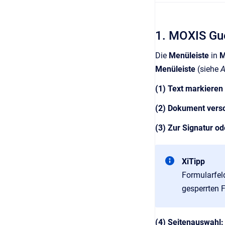
1. MOXIS Gue
Die
Menüleiste
in
M
Menüleiste
(siehe
A
(1) Text markieren
(2) Dokument vers
(3) Zur Signatur o
XiTipp
Formularfel
gesperrten F
(4) Seitenauswahl