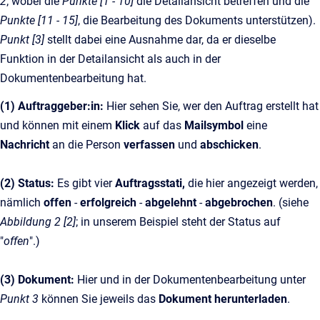
2
; wobei die
Punkte [1 - 10]
die Detailansicht betreffen und die
Punkte [11 - 15]
, die Bearbeitung des Dokuments unterstützen).
Punkt [3]
stellt dabei eine Ausnahme dar, da er dieselbe
Funktion in der Detailansicht als auch in der
Dokumentenbearbeitung hat.
(1) Auftraggeber:in:
Hier sehen Sie, wer den Auftrag erstellt hat
und können mit einem
Klick
auf das
Mailsymbol
eine
Nachricht
an die Person
verfassen
und
abschicken
.
(2) Status:
Es gibt vier
Auftragsstati,
die hier angezeigt werden,
nämlich
offen
-
erfolgreich
-
abgelehnt
-
abgebrochen
.
(siehe
Abbildung 2 [2]
; in unserem Beispiel steht der Status auf
"
offen
".)
(3) Dokument:
Hier und in der Dokumentenbearbeitung unter
Punkt 3
können Sie jeweils das
Dokument herunterladen
.