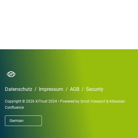
Datenschutz
/
Impressum
/
AGB
/
Security
Copyright © 2026 XiTrust 2024
•
Powered by
Scroll Viewport
&
Atlassian
Confluence
German