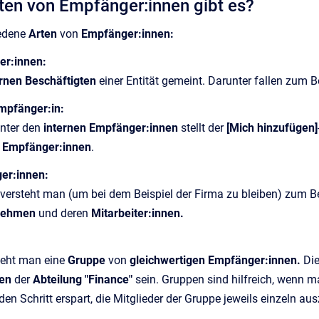
ten von Empfänger:innen gibt es?
edene
Arten
von
Empfänger:innen:
er:innen:
ernen Beschäftigten
einer Entität gemeint. Darunter fallen zum B
Empfänger:in:
unter den
internen Empfänger:innen
stellt der
[Mich hinzufügen]
 Empfänger:innen
.
ger:innen:
versteht man (um bei dem Beispiel der Firma zu bleiben) zum B
rnehmen
und deren
Mitarbeiter:innen.
teht man eine
Gruppe
von
gleichwertigen Empfänger:innen.
Di
nen
der
Abteilung "Finance"
sein. Gruppen sind hilfreich, wenn
en Schritt erspart, die Mitglieder der Gruppe jeweils einzeln a