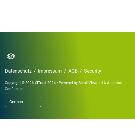
Datenschutz
/
Impressum
/
AGB
/
Security
Copyright © 2026 XiTrust 2024
•
Powered by
Scroll Viewport
&
Atlassian
Confluence
German