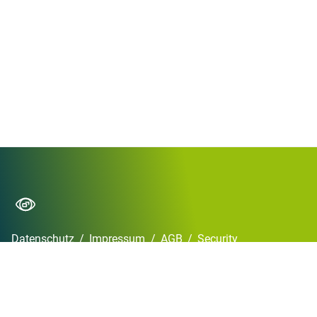
Datenschutz
/
Impressum
/
AGB
/
Security
Copyright © 2026 XiTrust 2024
•
Powered by
Scroll Viewport
&
Atlassian
Confluence
German