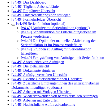
[v4.49] Das Dashboard
[v4.49] Tägliche Arbeitsabläufe
[v4.49] Empfänger Übersicht
[v4.49] Unterschriftenposition festlegen
[v4.49] Formularfelder Übersicht
[v4.49] Serienfunktion (optional)
[v4.49] Aufträge mit Serienfunktion (optional)
[v4.49] Serienfunktion für Entscheidungsebene im
Prozess vordefiniert
[v4.49] Die Option der manuellen Aktivierung der
Serienfunktion ist im Prozess vordefiniert
[v4.49] Gruppen zu Auftrag mit Serienfunktion
hinzufügen
[v4.49] Fertigstellung von Aufträgen mit Serienfunktion
[v4.49] Abschließen von Aufträgen
[v4.49] Die Detailansicht
[v4.49] Dokumente signieren
[v4.49] Aufträge verwalten Übersicht
[v4.49] Externe Unterschreiber:innen Übersicht
[v4.49] Zusätzliche Empfänger:innen des unterschriebenen
Dokuments hinzufügen (optional)
[v4.49] Arbeiten mit Vorlagen Übersicht
[v4.49] Wiederverwenden von bereits erstellten Aufträgen
[v4.49] Arbeiten mit Entwürfen
[v4.49] Nachträgliche Auftragsbearbeitung