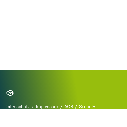
Datenschutz
/
Impressum
/
AGB
/
Security
Copyright © 2026 XiTrust 2024
•
Powered by
Scroll Viewport
&
Atlassian
Confluence