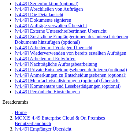
[v4.49] Serienfunktion (optional)
[v4.49] Abschließen von Aufträgen
[v4.49] Die Detailansicht
[v4.49] Dokumente signieren
[v4.49] Aufträge verwalten Übersicht
[v4.49] Externe Unterschreiber:innen Übersicht
[v4.49] Zusätzliche Empfänger:innen des unterschriebenen
Dokuments hinzufügen (optional)
[v4.49] Arbeiten mit Vorlagen Übersicht
[v4.49] Wiederverwenden von bereits erstellten Aufträgen
[v4.49] Arbeiten mit Entwürfen
[v4.49] Nachträgliche Auftragsbearbeitung
[v4.49] Private Entscheidungsebenen definieren (optional)
[v4.49] Anmerkungen zu Entscheidungsebenen (optional)
[v4.49] Mehrfachvisualisierungen (optional) Übersicht
[v4.49] Kommentare und Lesebestätigungen (optional)
[v4.49] Persönliche Einstellungen
Breadcrumbs
Home
MOXIS 4.49 Enterprise Cloud & On Premises
Benutzerhandbuch
[v4.49] Empfänger Übersicht