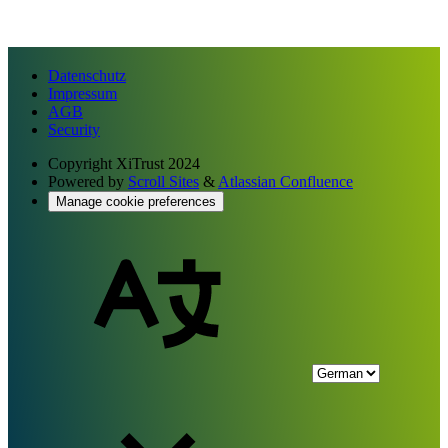
Datenschutz
Impressum
AGB
Security
Copyright
XiTrust 2024
Powered by
Scroll Sites
&
Atlassian Confluence
Manage cookie preferences