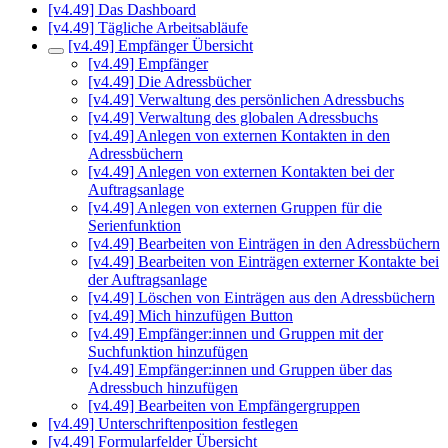
[v4.49] Das Dashboard
[v4.49] Tägliche Arbeitsabläufe
[v4.49] Empfänger Übersicht
[v4.49] Empfänger
[v4.49] Die Adressbücher
[v4.49] Verwaltung des persönlichen Adressbuchs
[v4.49] Verwaltung des globalen Adressbuchs
[v4.49] Anlegen von externen Kontakten in den
Adressbüchern
[v4.49] Anlegen von externen Kontakten bei der
Auftragsanlage
[v4.49] Anlegen von externen Gruppen für die
Serienfunktion
[v4.49] Bearbeiten von Einträgen in den Adressbüchern
[v4.49] Bearbeiten von Einträgen externer Kontakte bei
der Auftragsanlage
[v4.49] Löschen von Einträgen aus den Adressbüchern
[v4.49] Mich hinzufügen Button
[v4.49] Empfänger:innen und Gruppen mit der
Suchfunktion hinzufügen
[v4.49] Empfänger:innen und Gruppen über das
Adressbuch hinzufügen
[v4.49] Bearbeiten von Empfängergruppen
[v4.49] Unterschriftenposition festlegen
[v4.49] Formularfelder Übersicht