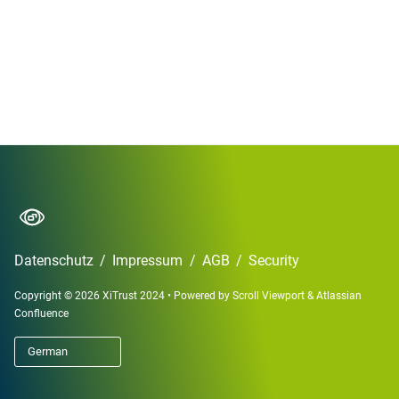
Datenschutz
/
Impressum
/
AGB
/
Security
Copyright © 2026 XiTrust 2024
•
Powered by
Scroll Viewport
&
Atlassian
Confluence
German