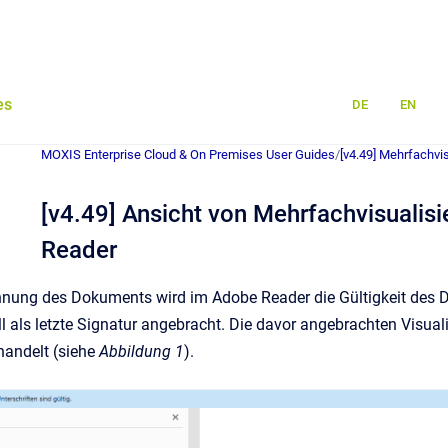
es
DE
EN
MOXIS Enterprise Cloud & On Premises User Guides
/
[v4.49] Mehrfachvis
[v4.49] Ansicht von Mehrfachvisualis
Reader
nung des Dokuments wird im Adobe Reader die Gültigkeit des Dok
ll als letzte Signatur angebracht. Die davor angebrachten Visua
handelt (siehe
Abbildung 1
).