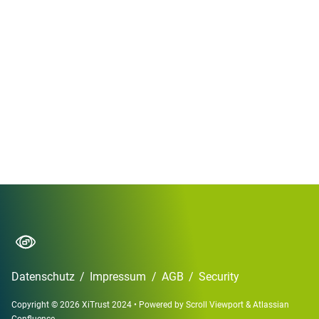
Datenschutz
/
Impressum
/
AGB
/
Security
Copyright © 2026 XiTrust 2024
•
Powered by
Scroll Viewport
&
Atlassian