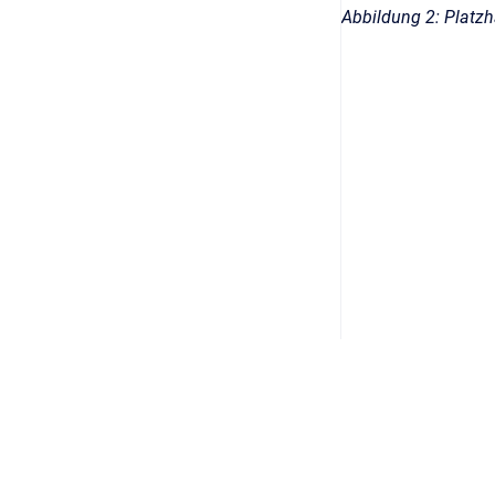
Abbildung 2: Platzh
Datenschutz
/
Impressum
/
AGB
/
Security