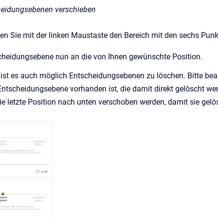
heidungsebenen verschieben
ten Sie mit der linken Maustaste den Bereich mit den sechs Pun
scheidungsebene nun an die von Ihnen gewünschte Position.
n, ist es auch möglich Entscheidungsebenen zu löschen. Bitte be
Entscheidungsebene vorhanden ist, die damit direkt gelöscht w
e letzte Position nach unten verschoben werden, damit sie gel