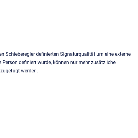
n Schieberegler definierten Signaturqualität um eine externe
e Person definiert wurde, können nur mehr zusätzliche
nzugefügt werden.