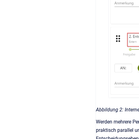
Abbildung 2: Inter
Werden mehrere Pers
praktisch parallel 
Entscheidungsebene