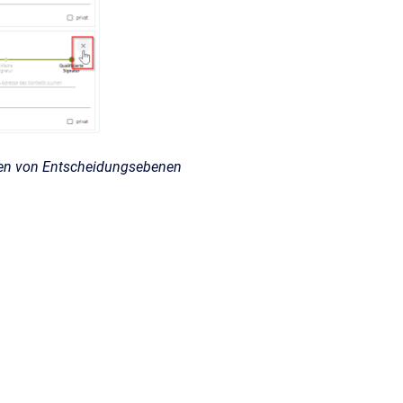
hen von Entscheidungsebenen