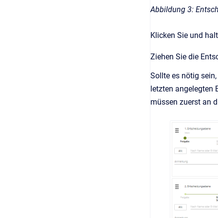
Abbildung 3: Entsc
Klicken Sie und hal
Ziehen Sie die Ent
Sollte es nötig sei
letzten angelegten 
müssen zuerst an di