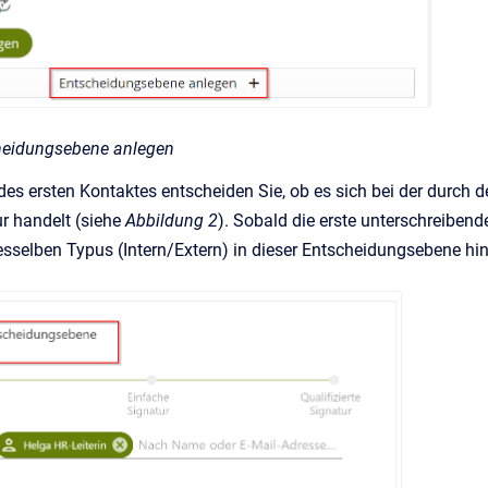
heidungsebene anlegen
es ersten Kontaktes entscheiden Sie, ob es sich bei der durch de
ur handelt (siehe
Abbildung 2
). Sobald die erste unterschreibend
sselben Typus (Intern/Extern) in dieser Entscheidungsebene hi