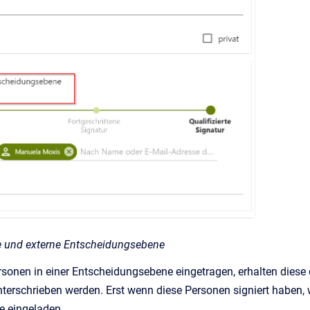
ne und externe Entscheidungsebene
onen in einer Entscheidungsebene eingetragen, erhalten diese 
unterschrieben werden. Erst wenn diese Personen signiert haben,
 eingeladen.