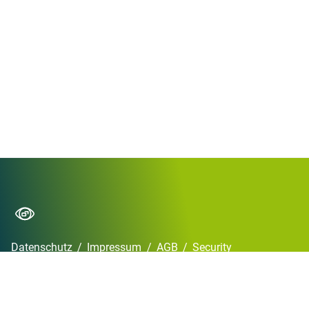
Datenschutz
/
Impressum
/
AGB
/
Security
Copyright © 2026 XiTrust 2024
•
Powered by
Scroll Viewport
&
Atlassian
Confluence