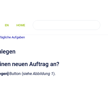
EN
HOME
Tägliche Aufgaben
nlegen
 einen neuen Auftrag an?
egen]
-Button (siehe
Abbildung 1
).