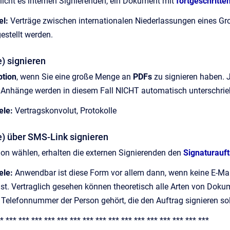
icht es internen Signierenden, ein Dokument mit
fortgeschritte
l:
Verträge zwischen internationalen Niederlassungen eines Gro
estellt werden.
) signieren
ption
, wenn Sie eine große Menge an
PDFs
zu signieren haben. J
:
Anhänge werden in diesem Fall NICHT automatisch unterschri
ele:
Vertragskonvolut,
Protokolle
) über SMS-Link signieren
on wählen, erhalten die externen Signierenden den
Signaturauf
ele:
Anwendbar ist diese Form vor allem dann, wenn keine E-Mai
 ist. Vertraglich gesehen können theoretisch alle Arten von Doku
 Telefonnummer der Person gehört, die den Auftrag signieren soll
* *** *** *** *** *** *** *** *** *** *** *** *** *** *** *** ***