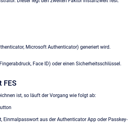
trator. Dieser legt den zweiten Faktor instanzweit fest.
enticator, Microsoft Authenticator) generiert wird.
Fingerabdruck, Face ID) oder einen Sicherheitsschlüssel.
it FES
ichnen ist, so läuft der Vorgang wie folgt ab:
Button
t, Einmalpasswort aus der Authenticator App oder Passkey-