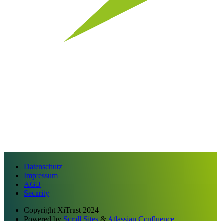
Datenschutz
Impressum
AGB
Security
Copyright
XiTrust 2024
Powered by
Scroll Sites
&
Atlassian Confluence