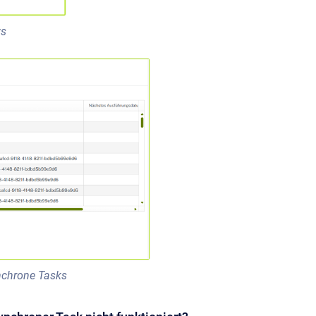
ws
nchrone Tasks