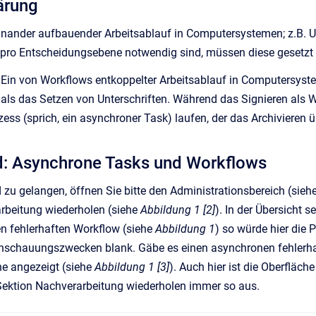
lärung
inander aufbauender Arbeitsablauf in Computersystemen; z.B. Un
n pro Entscheidungsebene notwendig sind, müssen diese gesetzt
:
Ein von Workflows entkoppelter Arbeitsablauf in Computersyste
als das Setzen von Unterschriften. Während das Signieren als 
zess (sprich, ein asynchroner Task) laufen, der das Archivieren
d: Asynchrone Tasks und Workflows
u gelangen, öffnen Sie bitte den Administrationsbereich (sieh
arbeitung wiederholen (siehe
Abbildung 1 [2]
). In der Übersicht
en fehlerhaften Workflow (siehe
Abbildung 1
) so würde hier die 
Anschauungszwecken blank. Gäbe es einen asynchronen fehlerha
he angezeigt (siehe
Abbildung 1 [3]
). Auch hier ist die Oberfläc
 Sektion Nachverarbeitung wiederholen immer so aus.