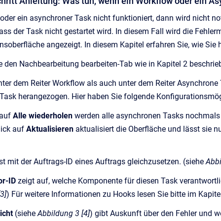
Schritt Anleitung: Was tun, wenn ein Workflow oder ein As
der ein asynchroner Task nicht funktioniert, dann wird nicht 
ass der Task nicht gestartet wird. In diesem Fall wird die Fe
onsoberfläche angezeigt. In diesem Kapitel erfahren Sie, wie Sie
e den Nachbearbeitung bearbeiten-Tab wie in Kapitel 2 beschri
ter dem Reiter Workflow als auch unter dem Reiter Asynchrone 
Task herangezogen. Hier haben Sie folgende Konfigurationsmög
 auf
Alle wiederholen
werden alle asynchronen Tasks nochmals 
lick auf
Aktualisieren
aktualisiert die Oberfläche und lässt sie
st mit der Auftrags-ID eines Auftrags gleichzusetzen. (siehe
Abbi
or-ID
zeigt auf, welche Komponente für diesen Task verantwortlic
3]
) Für weitere Informationen zu Hooks lesen Sie bitte im Kapit
richt
(siehe
Abbildung 3 [4]
)
gibt Auskunft über den Fehler und wo 