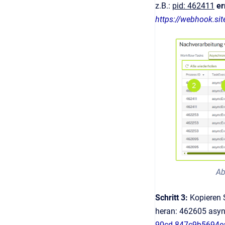
z.B.:
pid: 462411
er
https://webhook.sit
Ab
Schritt 3:
Kopieren 
heran: 462605 asy
90cd-847c9b5694e