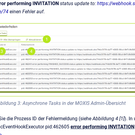
ror performing INVITATION
status update to:
https://webhook.s
e/74
einen Fehler auf
.
bildung 3: Asynchrone Tasks in der MOXIS Admin-Übersicht
Sie die Prozess ID der Fehlermeldung (siehe
Abbildung 4 [1]
). I
ncEventHookExecutor pid:462605
error performing INVITATION
a