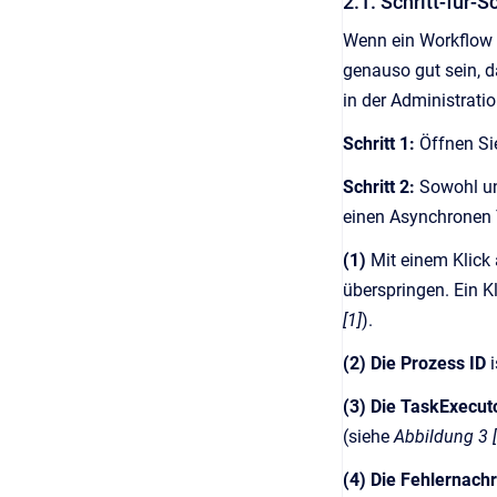
2.1. Schritt-für-
Wenn ein Workflow o
genauso gut sein, d
in der Administrati
Schritt 1:
Öffnen Si
Schritt 2:
Sowohl un
einen Asynchronen 
(1)
Mit einem Klick
überspringen. Ein K
[1]
).
(2) Die Prozess ID
i
(3) Die TaskExecut
(siehe
Abbildung 3 [
(4) Die Fehlernach