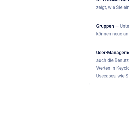
zeigt, wie Sie e
Gruppen
— Unte
können neue anle
User-Managemen
auch die Benutz
Werten in Keycl
Usecases, wie Si